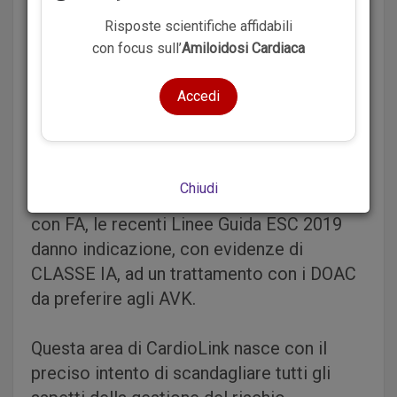
un elevato rischio di sviluppare
Fibrillazione Atriale e le sue conseguenze
Risposte scientifiche affidabili
con focus sull’
Amiloidosi Cardiaca
cerebrovascolari di tipo cardioembolico.
Quando FA e diabete coesistono, aumenta
Accedi
in maniera consistente il rischio di morte
cardiovascolare, di ictus e di scompenso.
Proprio a fronte di questo elevato rischio
Chiudi
cardioembolico del paziente diabetico
con FA, le recenti Linee Guida ESC 2019
danno indicazione, con evidenze di
CLASSE IA, ad un trattamento con i DOAC
da preferire agli AVK.
Questa area di CardioLink nasce con il
preciso intento di scandagliare tutti gli