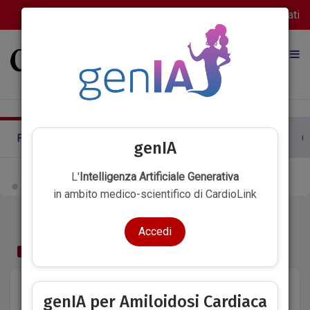
Accedi
Registrati
FOCUS ON
CASI CLINICI
INTERVISTE & MED PILLS
C
genIA
L'
Intelligenza Artificiale Generativa
in ambito medico-scientifico di CardioLink
Accedi
INTRODUZIONE
La malattia diabetica è anche associata ad
genIA per Amiloidosi Cardiaca