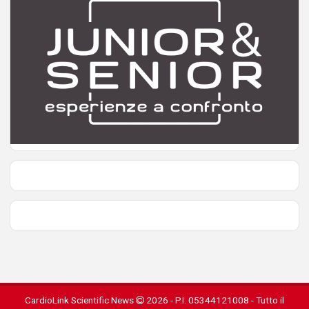
CardioLink Scientific News
2026 - P.I. 05344121008 - Tutto il