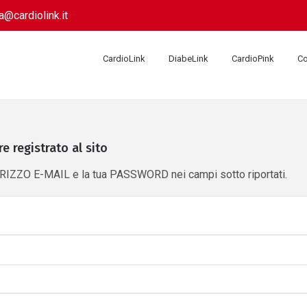
@cardiolink.it
CardioLink
DiabeLink
CardioPink
Co
e registrato al sito
INDIRIZZO E-MAIL e la tua PASSWORD nei campi sotto riportati.