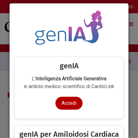
Accedi
Registrati
HOME
2-2026
1-2026
4-2025
genIA
L'
Intelligenza Artificiale Generativa
in ambito medico-scientifico di CardioLink
SOMMARIO
Accedi
genIA per Amiloidosi Cardiaca