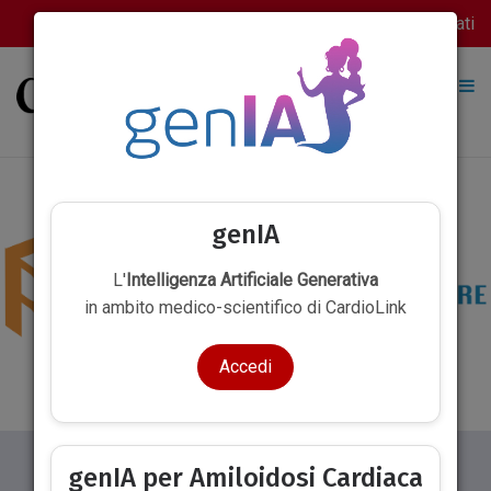
Accedi
Registrati
genIA
L'
Intelligenza Artificiale Generativa
in ambito medico-scientifico di CardioLink
Accedi
HOME
INTERVISTE & MED PILLS
FOCUS ON
C
genIA per Amiloidosi Cardiaca