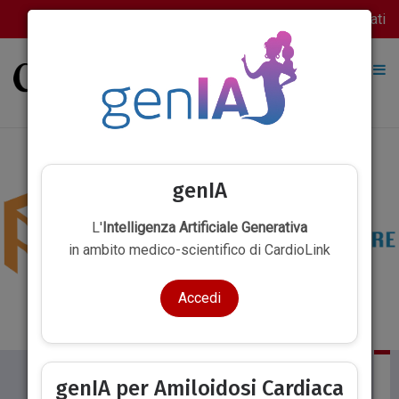
Accedi
Registrati
genIA
L'
Intelligenza Artificiale Generativa
in ambito medico-scientifico di CardioLink
Accedi
HOME
INTERVISTE & MED PILLS
FOCUS ON
C
genIA per Amiloidosi Cardiaca