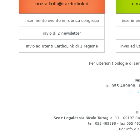
cinzia.frilli@cardiolink.it
cinz
inserimento evento in rubrica congressi
inserimen
invio di 2 newsletter
invio ad utenti CardioLink di 1 regione
invio ad u
Per ulteriori tipologie di s
Re
tel 055 489898 -
c
©
Sede Legale:
via Nicolò Tartaglia, 11 - 00197 
tel. 055 489898 - fax 055 46
Per info e 