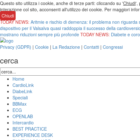
Questo sito utilizza i cookie, anche di terze parti: cliccando su '
Chiudi
',
interazione col sito, acconsenti all'utilizzo dei cookie. Per maggiori inf
Chiudi
TODAY NEWS:
Aritmie e rischio di demenza: il problema non riguarda so
dispositivo per il Valsalva quasi raddoppia il successo della cardiover
mostrano riduzioni sempre più profonde
TODAY NEWS:
Diabete e coro
Privacy (GDPR)
|
Cookie
|
La Redazione
|
Contatti
|
Congressi
cerca
Home
CardioLink
DiabeLink
Speciali
BBMax
ECG
OPENLAB
Intercardio
BEST PRACTICE
EXPERIENCE DESK