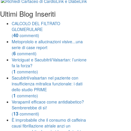
Ultimi Blog Inseriti
CALCOLO DEL FILTRATO
GLOMERULARE
40
(
commenti)
Metoprololo e allucinazioni visive...una
serie di case report
6
(
commenti)
Vericiguat e Sacubitril/Valsartan: l’unione
fa la forza?
1
(
commento)
Sacubitril/valsartan nel paziente con
insufficienza mitralica funzionale: i dati
dello studio PRIME
1
(
commento)
Verapamil efficace come antidiabetico?
Sembrerebbe di sì!
13
(
commenti)
È improbabile che il consumo di caffeina
causi fibrillazione atriale anzi un