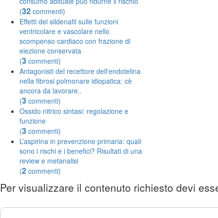
consumo abituale può ridurne il rischio
32
(
commenti)
Effetti del sildenafil sulle funzioni
ventricolare e vascolare nello
scompenso cardiaco con frazione di
eiezione conservata
3
(
commenti)
Antagonisti del recettore dell'endotelina
nella fibrosi polmonare idiopatica: cè
ancora da lavorare..
3
(
commenti)
Ossido nitrico sintasi: regolazione e
funzione
3
(
commenti)
L’aspirina in prevenzione primaria: quali
sono i rischi e i benefici? Risultati di una
review e metanalisi
2
(
commenti)
Per visualizzare il contenuto richiesto devi esse