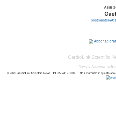
Assist
Gaet
postmaster@car
Abbonati gra
CardioLink Scientific 
News e Aggiornamenti con
© 2026 CardioLink Scientific News - P.I. 05344121008 - Tutto il materiale in questo sito 